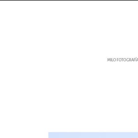
contacto@milofotografia.com
+34 603710146
Sevilla
,
(Cubrimos toda Andalucía Occiden
Instagram
MILO FOTOGRAFÍ