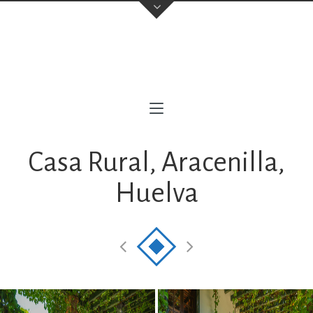
contacto@milofotografia.com
+34 603710146
Sevilla
,
(Cubrimos toda Andalucía Occidental)
Instagram
Casa Rural, Aracenilla,
Huelva