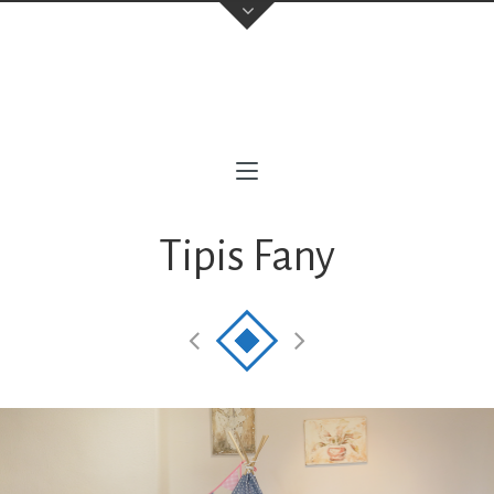
contacto@milofotografia.com
+34 603710146
Sevilla
,
(Cubrimos toda Andalucía Occidental)
Instagram
Tipis Fany