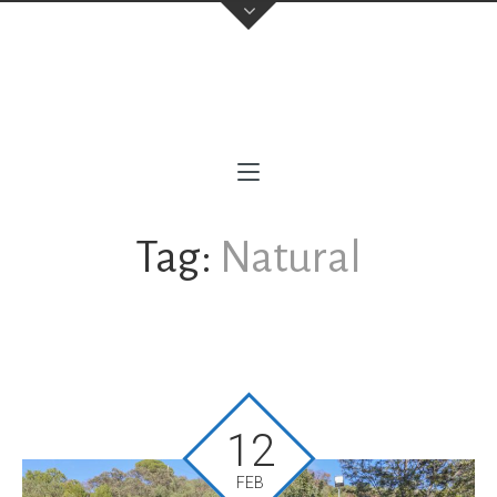
contacto@milofotografia.com
+34 603710146
Sevilla
,
(Cubrimos toda Andalucía Occidental)
Instagram
Tag:
Natural
12
FEB